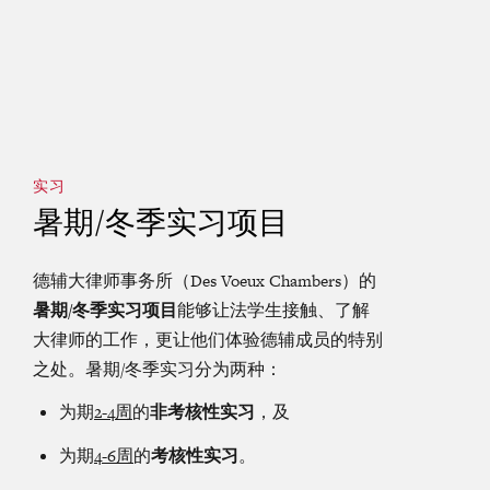
实习
暑期/冬季实习项目
德辅大律师事务所（Des Voeux Chambers）的
暑期
/
冬季实习项目
能够让法学生接触、了解
大律师的工作，更让他们体验德辅成员的特别
之处。暑期/冬季实习分为两种：
为期
2-4
周
的
非考核性实习
，及
为期
4-6
周
的
考核性实习
。