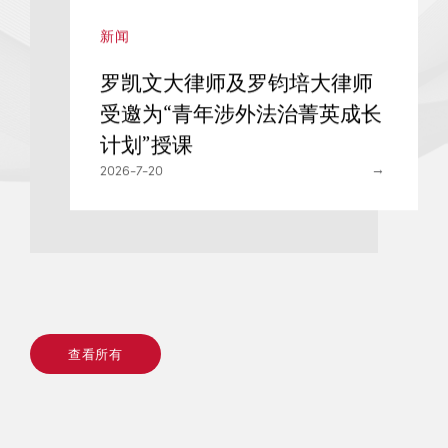
新闻
罗凯文大律师及罗钧培大律
身
受邀为“青年涉外法治菁英成
re
计划”授课
2026-7-20
查看所有
查看所有