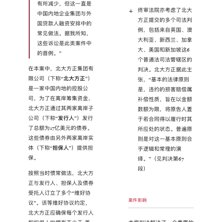
有所减少，但这一直是
终审法院亦考虑了北大
中国内地企业集团与外
方正提交的多个司法判
国贷款人融资安排中的
例，包括来自英国、澳
常见做法。据我所知，
大利亚、新西兰、加拿
这些诉讼是此类案件中
大、美国和新加坡这6
的首例。”
个普通法司法管辖区的
在本案中，北大方正集团有
判决。北大方正据此主
限公司（下称“
北大方正
”）
张，“基本的法律原则
是一家中国内地的控股公
是，违约的损害赔偿属
司，为了在离岸筹集资金，
补偿性质，旨在以金额
北大方正通过其两家离岸子
数额为限，将原告人置
公司（下称“
发行人
”）发行
于若合同得以履行时其
了总额为17亿美元的债券。
所应处的状态。普遍原
这些债券由另外两家离岸实
则是对这一基本原则合
体（下称“
担保人
”）提供担
乎逻辑和常理的演
保。
绎。”（见判决第67
段）
按照当时惯常做法，北大方
正与发行人、担保人及债券
受托人订立了多个“维好协
案件影响
议”。该等维好协议约定，
北大方正应确保每个发行人