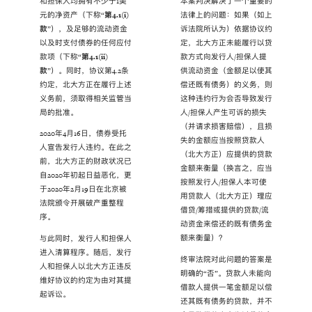
和担保人均拥有不少于1美
本案判决解决了一个重要的
元的净资产（下称“
第
4.1(i)
法律上的问题：如果（如上
款
”），及足够的流动资金
诉法院所认为）依据协议约
以及时支付债券的任何应付
定，北大方正未能履行以贷
款项（下称“
第
4.1(ii)
款方式向发行人/担保人提
款
”）。同时，协议第4.2条
供流动资金（金额足以使其
约定，北大方正在履行上述
偿还既有债务）的义务，则
义务前，须取得相关监管当
这种违约行为会否导致发行
局的批准。
人/担保人产生可诉的损失
（并请求损害赔偿），且损
2020年4月16日，债券受托
失的金额应当按照贷款人
人宣告发行人违约。在此之
（北大方正）应提供的贷款
前，北大方正的财政状况已
金额来衡量（换言之，应当
自2020年初起日益恶化，更
按照发行人/担保人本可使
于2020年2月19日在北京被
用贷款人（北大方正）理应
法院颁令开展破产重整程
借贷/筹措或提供的贷款/流
序。
动资金来偿还的既有债务金
额来衡量）？
与此同时，发行人和担保人
进入清算程序。随后，发行
终审法院对此问题的答案是
人和担保人以北大方正违反
明确的“否”。贷款人未能向
维好协议的约定为由对其提
借款人提供一笔金额足以偿
起诉讼。
还其既有债务的贷款，并不