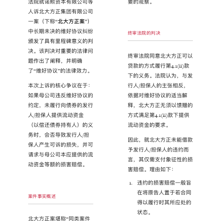
法院就诺熙资本有限公司等
要的观察。
人诉北大方正集团有限公司
一案（下称“
北大方正案
”）
中长期未决的维好协议纠纷
终审法院的判决
颁发了具有里程碑意义的判
决。该判决对重要的法律问
终审法院同意北大方正可以
题作出了阐释，并明确
贷款的方式履行第4.1(ii)款
了“维好协议”的法律效力。
下的义务。法院认为，与发
行人/担保人的主张相反，
本次上诉的核心争议在于：
依据对维好协议的适当解
如果母公司违反维好协议的
释，北大方正无须以馈赠的
约定，未履行向债券的发行
方式满足第4.1(ii)款下提供
人/担保人提供流动资金
流动资金的要求。
（以偿还债券持有人）的义
务时，会否导致发行人/担
因此，就北大方正未能借款
保人产生可诉的损失，并可
予发行人/担保人的违约而
请求与母公司本应提供的流
言，其仅需支付象征性的损
动资金等额的损害赔偿。
害赔偿。理由如下：
违约的损害赔偿一般旨
在将原告人置于若合同
案件事实概述
得以履行时其所应处的
状态。
北大方正案堪称“同类案件