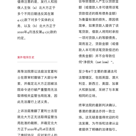
会导致借款人产生以贷款金
值得注意的是，发行人和担
额（或借款人本可使用该笔
保人主张（a）北大方正于
贷款偿还的既有债务金额）
多个不同日期违反其在第
为衡量标准的损失。原因很
4.1(i)款下对多个实体的义
简单，如果贷款人提供了该
务，以及（b）北大方正于
笔贷款，借款人将同时承担
2020年4月违反第4.1(ii)款的
一项对贷款人的等额债务。
约定。
简而言之，贷款金额（或借
款人本可用该笔贷款偿还的
债务金额）并不会导致任
案件程序历史
何“净损失（net loss）”。
高等法院原讼法庭法官夏利
至少有6个主要的普通法司
士在原审时撤销了大部分申
法管辖区，包括英国、澳大
索，并裁定北大方正因被法
利亚、新西兰、美国、加拿
院命令进行破产重整而无法
大和新加坡，采纳了与本案
取得相关监管当局批准，因
相同的立场。
此无法履行上述义务。
终审法院的最新判决确认，
上诉法庭推翻了夏利士法官
香港的普通法亦持一致立
就北大方正无法取得监管当
场。这无疑是值得欢迎的司
局批准的裁断，并裁定北大
法发展，为市场和法律从业
方正于2020年4月16日违反
者提供了明确的法律指引。
了维好协议，应对发行人的