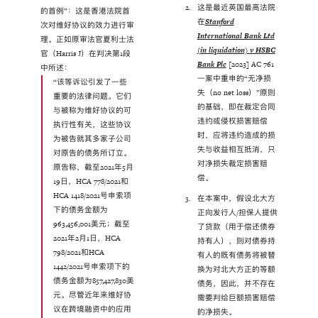
这是最近英国最高法院
的首例”：这是香港法院首
在
Stanford
次对维好协议的效力进行审
International Bank Ltd
理。正如原审法官夏利士法
(in liquidation) v HSBC
官（Harris J）在判决第1段
Bank Plc
[2023] AC 761
中所述：
一案中重申的“无净损
“该等诉讼引发了一些
失（no net loss）”原则
重要的法律问题。它们
的基础，即在裁定合同
与被称为维好协议的可
违约或侵权损害赔偿
执行性有关，这些协议
时，应将违约造成的损
为被告就其多家子公司
失与收益相互抵消，只
对原告的债务所订立。
对净损失裁定损害赔
原告称，截至2021年5月
偿。
19日，HCA 778/2021和
HCA 1418/2021号申索项
在本案中，假设北大方
下的债务金额为
正向发行人/担保人提供
963,456,001美元；截至
了贷款（用于偿还债券
2021年2月1日，HCA
持有人），则对债券持
798/2021和HCA
有人的既有债务将被替
1442/2021号申索项下的
换为对北大方正的等额
债务金额为857,427,830美
债务，因此，并不存在
元。尽管近年来维好协
需要判给巨额损害赔偿
议在跨境融资中的应用
的净损失。