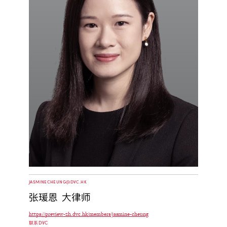
JASMINECHEUNG@DVC.HK
张瑗恩 大律师
https://preview-zh.dvc.hk/members/jasmine-cheung
联系DVC