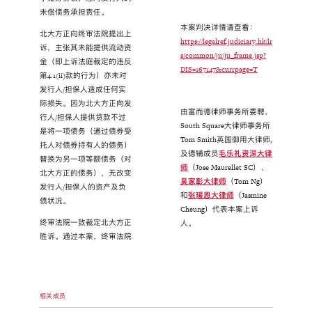
未偿债务承担责任。
本案判决详情请查看：
北大方正向终审法院提出上
https://legalref.judiciary.hk/lr
诉，主张其未能提供流动资
s/common/ju/ju_frame.jsp?
金（即上诉法庭裁定的违反
DIS=167147&currpage=T
第4.1(ii)款的行为）亦未对
发行人/担保人造成任何实
际损失。因为北大方正向发
由富而德律师事务所委聘，
行人/担保人提供贷款不过
South Square大律师事务所
是将一项债务（通过债券受
Tom Smith英国御用大律师,
托人对债券持有人的债务）
及德辅成员
毛乐礼资深大律
替换为另一项等额债务（对
师
（Jose Maurellet SC）、
北大方正的债务），无改变
吴家彰大律师
（Tom Ng）
发行人/担保人的资产及负
和
张瑗恩大律师
（Jasmine
债状况。
Cheung）代表本案上诉
终审法院一致裁定北大方正
人。
胜诉。通过本案，终审法院
相关成员