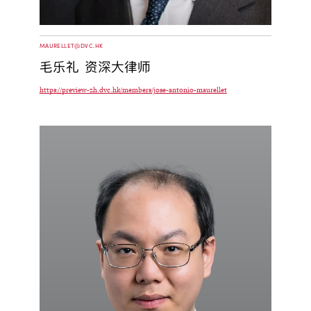
MAURELLET@DVC.HK
毛乐礼 资深大律师
https://preview-zh.dvc.hk/members/jose-antonio-maurellet