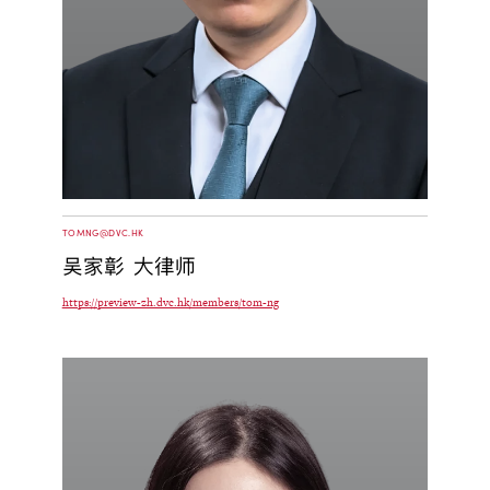
TOMNG@DVC.HK
吴家彰 大律师
https://preview-zh.dvc.hk/members/tom-ng